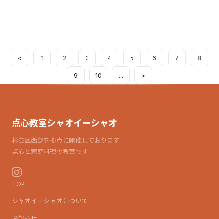
<
1
2
3
4
5
6
7
8
9
10
...
>
点心教室シャオイーシャオ
杉並区西部を拠点に開催しております
点心と家庭料理の教室です。
TOP
シャオイーシャオについて
お知らせ