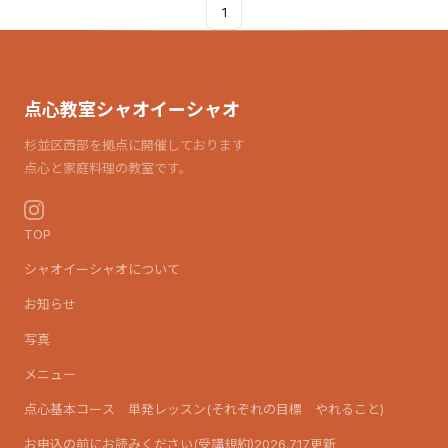
1
点心教室シャオイーシャオ
杉並区西部を拠点に開催しております
点心と家庭料理の教室です。
TOP
シャオイーシャオについて
お知らせ
写真
メニュー
点心基本コース 単発レッスン(それぞれの目標 やれること)
お申込の前にお読みください(受講規約)2026.7.17更新