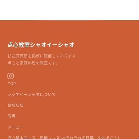
点心教室シャオイーシャオ
杉並区西部を拠点に開催しております
点心と家庭料理の教室です。
TOP
シャオイーシャオについて
お知らせ
写真
メニュー
点心基本コース 単発レッスン(それぞれの目標 やれること)