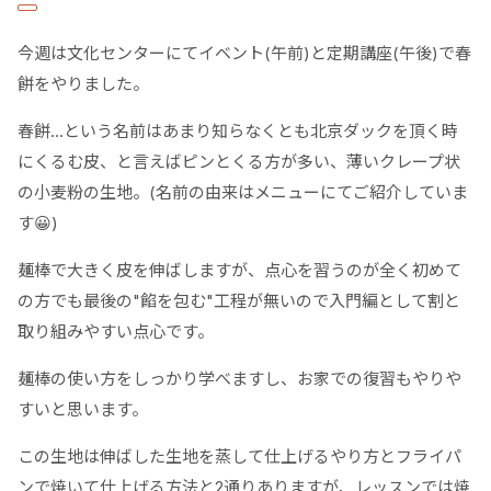
今週は文化センターにてイベント(午前)と定期講座(午後)で春
餅をやりました。
春餅…という名前はあまり知らなくとも北京ダックを頂く時
にくるむ皮、と言えばピンとくる方が多い、薄いクレープ状
の小麦粉の生地。(名前の由来はメニューにてご紹介していま
す😀)
麺棒で大きく皮を伸ばしますが、点心を習うのが全く初めて
の方でも最後の"餡を包む"工程が無いので入門編として割と
取り組みやすい点心です。
麺棒の使い方をしっかり学べますし、お家での復習もやりや
すいと思います。
この生地は伸ばした生地を蒸して仕上げるやり方とフライパ
ンで焼いて仕上げる方法と2通りありますが、レッスンでは焼