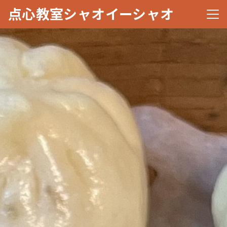
点心教室シャオイーシャオ
メニ