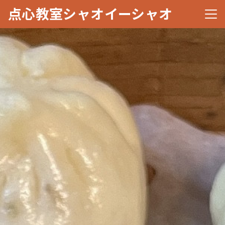
点心教室シャオイーシャオ
メニ